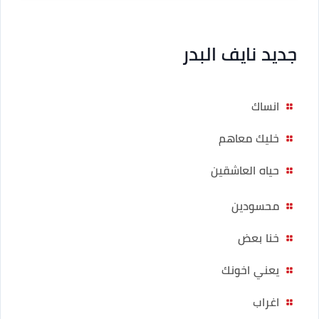
جديد نايف البدر
انساك
خليك معاهم
حياه العاشقين
محسودين
خنا بعض
يعني اخونك
اغراب