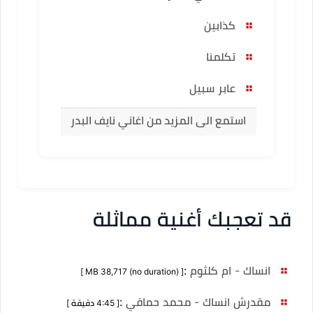
كذابين
تكلمنا
عابر سبيل
استمع الى المزيد من اغاني نايف البدر
قد تعجبك أغنية مماثلة
انساك - ام كلثوم
:
[ MB 38,717 (no duration) ]
مقدرش انساك - محمد حماقي
:
[ 4:45 دقيقة ]