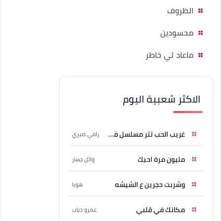
الظروف
محسودين
ماعاد لي خاطر
الاكثر شعبية اليوم
غريب الحب تتر مسلسل فرصة
رامي صبري
مليون مرة احبك
وائل جسار
وشربت حجرين ع الشيشه
هوبا
مكانك في قلبي
عمرو دياب