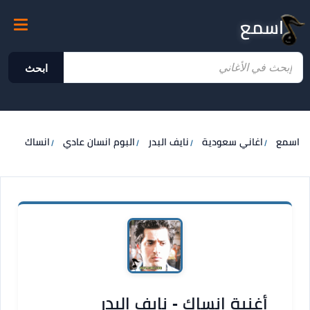
اسمع
ابحث
اسمع
اغاني سعودية
نايف البدر
البوم انسان عادي
انساك
أغنية انساك - نايف البدر