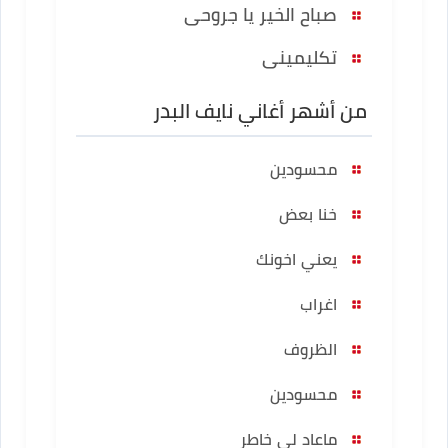
صباح الخير يا جروحى
تكليمينى
من أشهر أغاني نايف البدر
محسودين
خنا بعض
يعني اخونك
اغراب
الظروف
محسودين
ماعاد لي خاطر