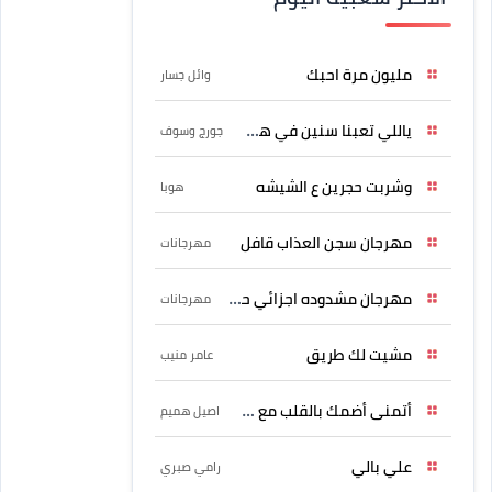
مليون مرة احبك
وائل جسار
ياللي تعبنا سنين في هواه
جورج وسوف
وشربت حجرين ع الشيشه
هوبا
مهرجان سجن العذاب قافل
مهرجانات
مهرجان مشدوده اجزائي حربونى
مهرجانات
مشيت لك طريق
عامر منيب
أتمنى أضمك بالقلب مع حسين
اصيل هميم
علي بالي
رامي صبري