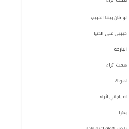
همت اثراء
لو كان بيننا الحبيب
حبيبى على الدنيا
البارحه
همت اثراء
اهواك
اه ياجاني اثراء
بكرا
يا من هواه اعزه واذلنى