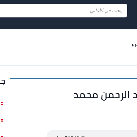
رم
جد
د الرحمن محمد