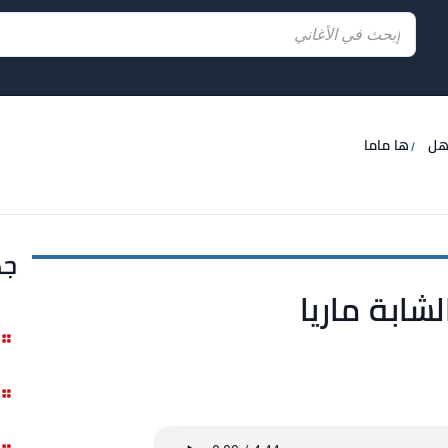
هل
ها ماما
جد
لشابة ماريا