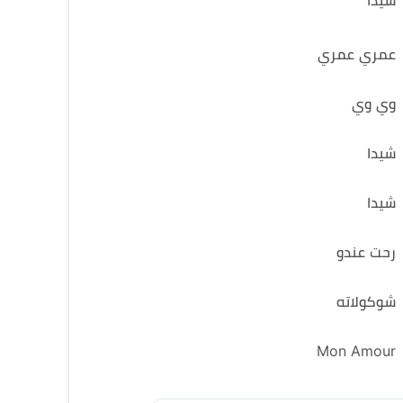
شيدا
عمري عمري
وي وي
شيدا
شيدا
رحت عندو
شوكولاته
Mon Amour