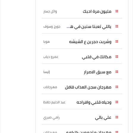
مليون مرة احبك
وائل جسار
ياللي تعبنا سنين في هواه
جورج وسوف
وشربت حجرين ع الشيشه
هوبا
مكانك في قلبي
عمرو دياب
مع سبق الاصرار
إليسا
مهرجان سجن العذاب قافل
مهرجانات
وحياه قلبي وافراحه
عبد الحليم حافظ
علي بالي
رامي صبري
مهرجان متجمعين كلكو و
مهرجانات