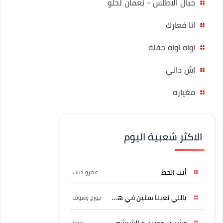
جبال الاطلس - نعمان لحلو
انا فعارك
اواه اواه حفلة
اش داني
مغياره
الاكثر شعبية اليوم
أنت الحظ
عمرو دياب
ياللي تعبنا سنين في هواه
جورج وسوف
وشربت حجرين ع الشيشه
هوبا