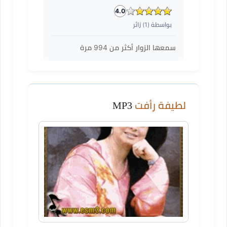
4.0
بواسطة (
1
) زائر
سمعها الزوار أكثر من
994
مرة
لطيفة رأفت
MP3