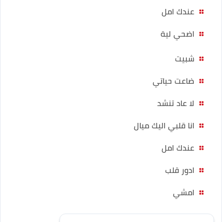
عندك امل
اضحي لية
شبيت
ضاعت حياتي
لا عاد تنشد
انا قلبي اليك ميال
عندك امل
ادور قلب
امشي