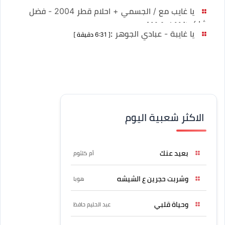
6:48 دقيقة ]
يا غايب مع / الجسمي + احلام قطر 2004 - فضل
شاكر
:
[ 4:00 دقيقة ]
يا غايبة - عبادي الجوهر
:
[ 6:31 دقيقة ]
الاكثر شعبية اليوم
بعيد عنك
أم كلثوم
وشربت حجرين ع الشيشه
هوبا
وحياة قلبي
عبد الحليم حافظ