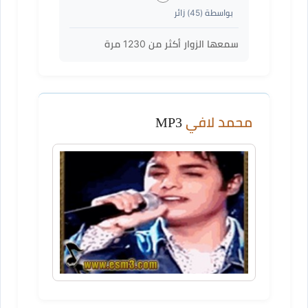
بواسطة (
45
) زائر
سمعها الزوار أكثر من
1230
مرة
محمد لافي
MP3