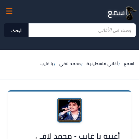
اسمع
ابحث
اسمع
أغاني فلسطينية
محمد لافي
يا غايب
أغنية يا غايب - محمد لافي