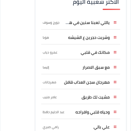
الاكثر شعبية اليوم
ياللي تعبنا سنين في هواه
جورج وسوف
وشربت حجرين ع الشيشه
هوبا
مكانك في قلبي
عمرو دياب
مع سبق الاصرار
إليسا
مهرجان سجن العذاب قافل
مهرجانات
مشيت لك طريق
عامر منيب
وحياه قلبي وافراحه
عبد الحليم حافظ
علي بالي
رامي صبري