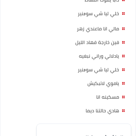
خلي ليا شي سوڢنير
مالي انا ماعندي زهر
فين خارجة فهاد الليل
يادلالي وراني نبغيه
خلي ليا شي سوڢنير
ياموي لاتبكيش
مسكينه انا
هادي حالتنا ديما