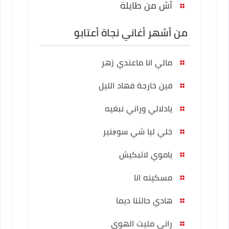
آش من طايلة
من أشهر أغاني نجاة أعتابو
مالي انا ماعندي زهر
فين خارجة فهاد الليل
يادلالي وراني نبغيه
خلي ليا شي سوڢنير
ياموي لاتبكيش
مسكينه انا
هادي حالتنا ديما
راني مليت الهوي