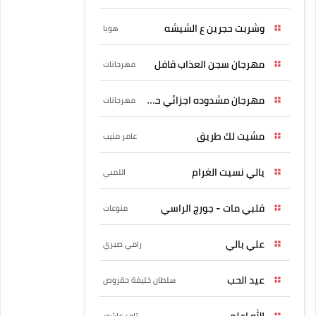
وشربت حجرين ع الشيشه
هوبا
مهرجان سجن العذاب قافل
مهرجانات
مهرجان مشدوده اجزائي حربونى
مهرجانات
مشيت لك طريق
عامر منيب
يالي نسيت الغرام
اللمبي
قلبي مات - جورج الراسي
منوعات
علي بالي
رامي صبري
عيد الحب
سلطان خليفة حقروص
الله اعلم
تامر عاشور