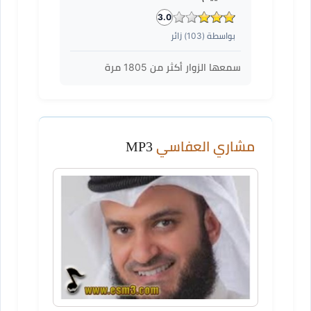
3.0
بواسطة (
103
) زائر
سمعها الزوار أكثر من
1805
مرة
مشاري العفاسي
MP3