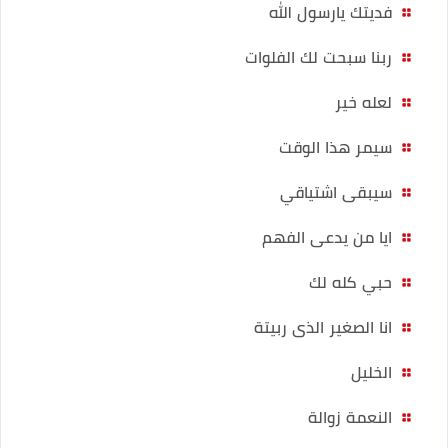
فديتك يارسول الله
ربنا سبحت لك الفلوات
لعله خير
سيمر هذا الوقت
سيبقى اشتياقي
ايا من يدعى الفهم
حبي كله لك
انا الصغير الذى ربيتة
الخليل
النعمة زوالة