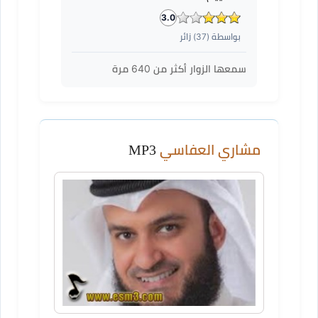
3.0
بواسطة (
37
) زائر
سمعها الزوار أكثر من
640
مرة
مشاري العفاسي
MP3