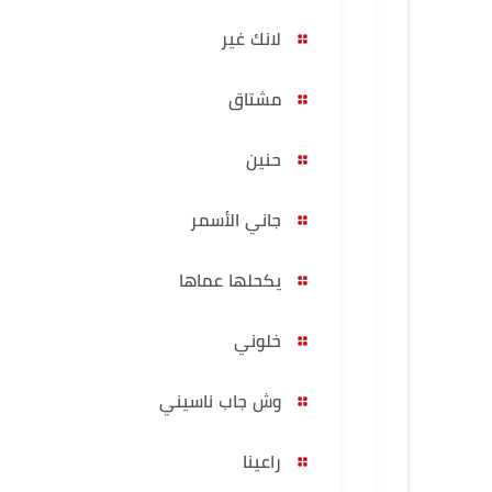
لانك غير
مشتاق
حنين
جاني الأسمر
يكحلها عماها
خلوني
وش جاب ناسيني
راعينا