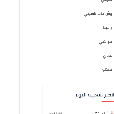
وش جاب ناسيني
راعينا
مراكبي
عادي
منهو
لاكثر شعبية اليوم
أنت الحظ
عمرو دياب