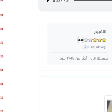
التقييم
3.0
بواسطة (
113
) زائر
سمعها الزوار أكثر من
1148
مرة