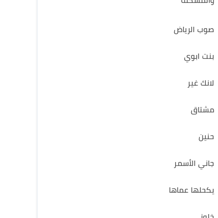
والمشكلة
صوب الرياض
بنت ابوي
لانك غير
مشتاق
حنين
جاني الأسمر
يكحلها عماها
خلوني