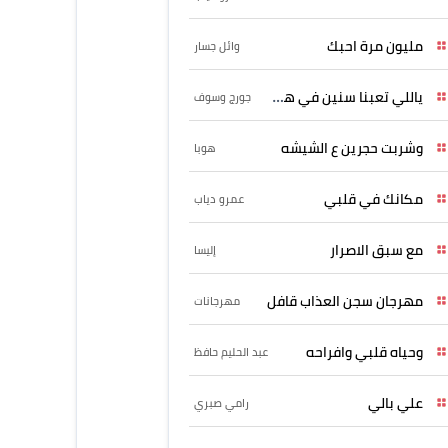
مليون مرة احبك
وائل جسار
ياللي تعبنا سنين في هواه
جورج وسوف
وشربت حجرين ع الشيشه
هوبا
مكانك في قلبي
عمرو دياب
مع سبق الاصرار
إليسا
مهرجان سجن العذاب قافل
مهرجانات
وحياه قلبي وافراحه
عبد الحليم حافظ
علي بالي
رامي صبري