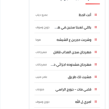
أنت الحظ
عمرو دياب
ياللي تعبنا سنين في هواه
جورج وسوف
وشربت حجرين ع الشيشه
هوبا
مهرجان سجن العذاب قافل
مهرجانات
مهرجان مشدوده اجزائي حربونى
مهرجانات
مشيت لك طريق
عامر منيب
قلبي مات - جورج الراسي
منوعات
امري ل الله
جورج وسوف