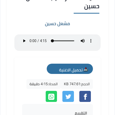
حسين
مشعل حسين
تحميل الاغنية
mp3
الحجم:
747.61 KB
المدة:
4:15 دقيقة
التقييم