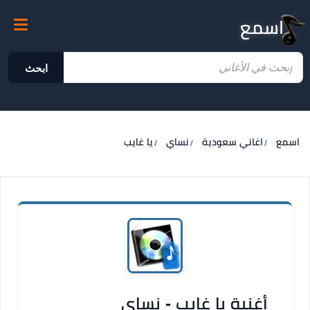
اسمع
ابحث
اسمع
اغاني سعودية
نساي
يا غايب
أغنية يا غايب - نساي