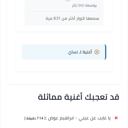
بواسطة (
30
) زائر
سمعها الزوار أكثر من
831
مرة
أغنية لـ
نساي
قد تعجبك أغنية مماثلة
يا غايب عن عيني - ابراهيم عوض
:
[ 7:14 دقيقة ]