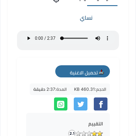
نساي
تحميل الاغنية
mp3
الحجم:
460.31 KB
المدة:
2:37 دقيقة
التقييم
2.1