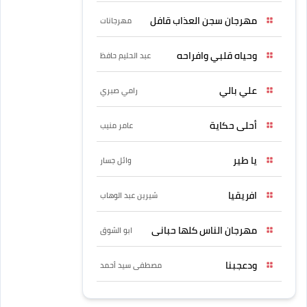
مهرجان سجن العذاب قافل
مهرجانات
وحياه قلبي وافراحه
عبد الحليم حافظ
علي بالي
رامي صبري
أحلى حكاية
عامر منيب
يا طير
وائل جسار
افريقيا
شيرين عبد الوهاب
مهرجان الناس كلها حبانى
ابو الشوق
ودعجبنا
مصطفى سيد أحمد