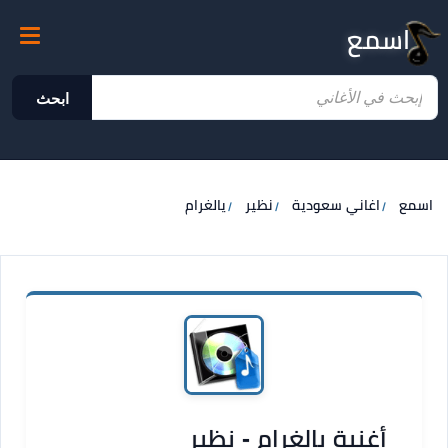
اسمع
ابحث
اسمع
اغاني سعودية
نظير
يالغرام
أغنية يالغرام - نظير