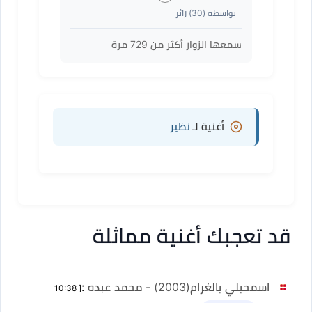
بواسطة (
30
) زائر
سمعها الزوار أكثر من
729
مرة
أغنية لـ
نظير
قد تعجبك أغنية مماثلة
اسمحيلي يالغرام(2003) - محمد عبده
:
[ 10:38
دقيقة ]
نسخ أخرى 1