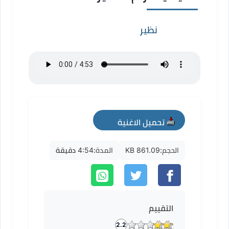
نظير
تحميل الاغنية
mp3
الحجم:
861.09 KB
المدة:
4:54 دقيقة
التقييم
2.2