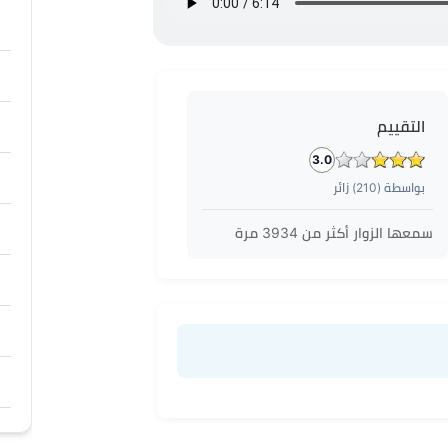
التقييم
3.0
بواسطة (
210
) زائر
سمعها الزوار أكثر من
3934
مرة