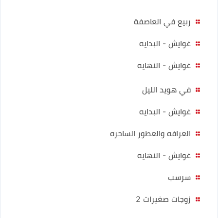
ربيع في العاصفة
غوايش - البدايه
غوايش - النهايه
في هويد الليل
غوايش - البدايه
العرافه والعطور الساحره
غوايش - النهايه
سرسب
زوجات صغيرات 2