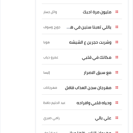
مليون مرة احبك
وائل جسار
ياللي تعبنا سنين في هواه
جورج وسوف
وشربت حجرين ع الشيشه
هوبا
مكانك في قلبي
عمرو دياب
مع سبق الاصرار
إليسا
مهرجان سجن العذاب قافل
مهرجانات
وحياه قلبي وافراحه
عبد الحليم حافظ
علي بالي
رامي صبري
مهرجان الناس كلها حبانى
ابو الشوق