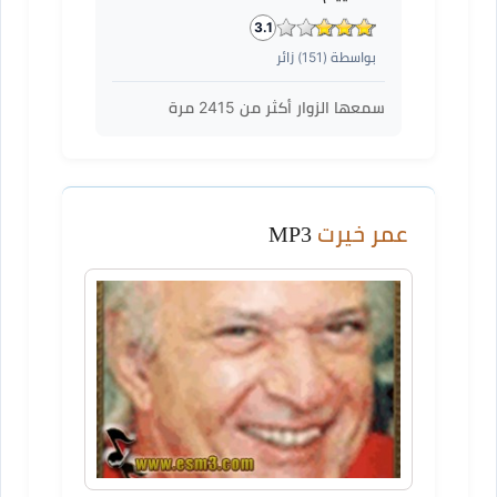
3.1
بواسطة (
151
) زائر
سمعها الزوار أكثر من
2415
مرة
عمر خيرت
MP3