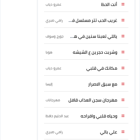
أنت الحظ
عمرو دياب
غريب الحب تتر مسلسل فرصة
رامي صبري
ياللي تعبنا سنين في هواه
جورج وسوف
وشربت حجرين ع الشيشه
هوبا
مكانك في قلبي
عمرو دياب
مع سبق الاصرار
إليسا
مهرجان سجن العذاب قافل
مهرجانات
وحياه قلبي وافراحه
عبد الحليم حافظ
علي بالي
رامي صبري