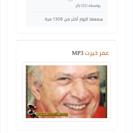
بواسطة (
52
) زائر
سمعها الزوار أكثر من
1308
مرة
عمر خيرت
MP3