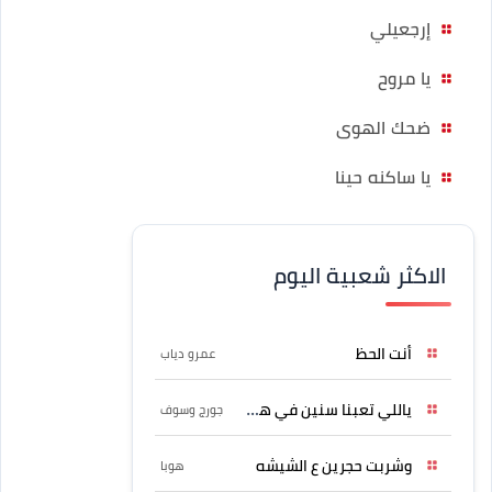
إرجعيلي
يا مروح
ضحك الهوى
يا ساكنه حينا
الاكثر شعبية اليوم
أنت الحظ
عمرو دياب
ياللي تعبنا سنين في هواه
جورج وسوف
وشربت حجرين ع الشيشه
هوبا