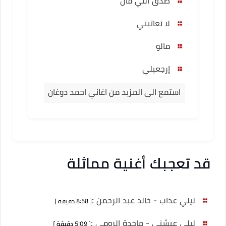
صدق اللي قال
لا تعاتبني
مالو
إرجعيلي
استمع الى المزيد من اغاني احمد دوغان
قد تعجبك أغنية مماثلة
ليلي عذاب - خالد عبد الرحمن
:
[ 8:58 دقيقة ]
ليلي عيشني - ماجدة الرومي
:
[ 5:09 دقيقة ]