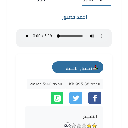
احمد قعبور
تحميل الاغنية
mp3
الحجم:
995.88 KB
المدة:
5:40 دقيقة
التقييم
2.0