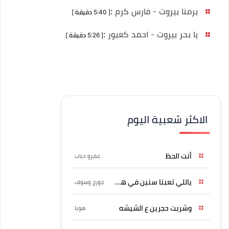
برمنا بيروت - فارس كرم
:
[ 5:40 دقيقة ]
يا بحر بيروت - احمد كعبور
:
[ 5:26 دقيقة ]
الاكثر شعبية اليوم
أنت الحظ
عمرو دياب
ياللي تعبنا سنين في هواه
جورج وسوف
وشربت حجرين ع الشيشه
هوبا