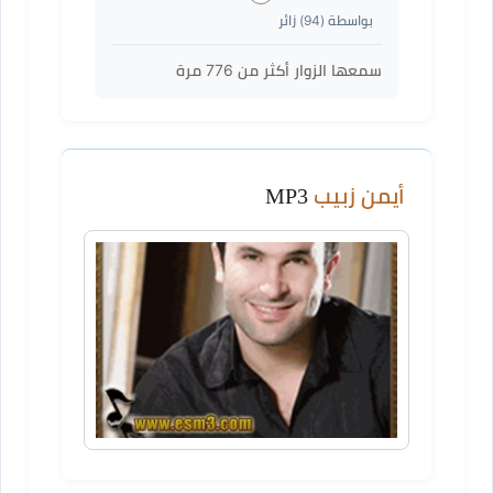
بواسطة (
94
) زائر
سمعها الزوار أكثر من
776
مرة
أيمن زبيب
MP3