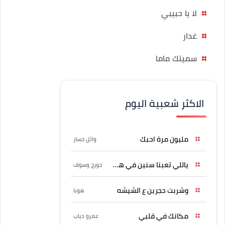
لا يا حبيبي
غدار
سميتك ماما
الاكثر شعبية اليوم
مليون مرة احبك
وائل جسار
ياللي تعبنا سنين في هواه
جورج وسوف
وشربت حجرين ع الشيشه
هوبا
مكانك في قلبي
عمرو دياب