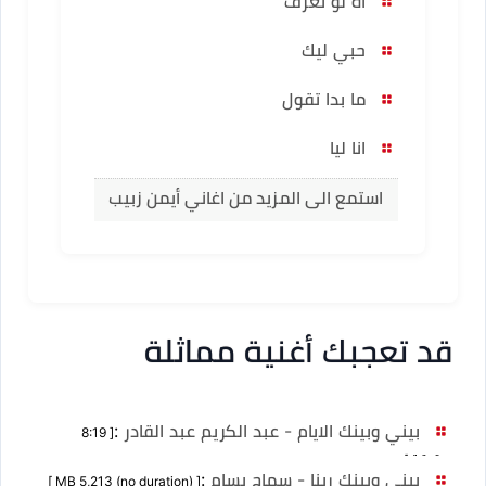
اه لو تعرف
حبي ليك
ما بدا تقول
انا ليا
استمع الى المزيد من اغاني أيمن زبيب
قد تعجبك أغنية مماثلة
بيني وبينك الايام - عبد الكريم عبد القادر
:
[ 8:19
دقيقة ]
بيني وبينك ربنا - سماح بسام
:
[ MB 5,213 (no duration) ]