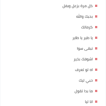
كل مرة بزعل وبفل
بحبك والله
كرمالك
يا طير يا طاير
نبقى سوا
اشوفك بخير
اه لو تعرف
حبي ليك
ما بدا تقول
انا ليا