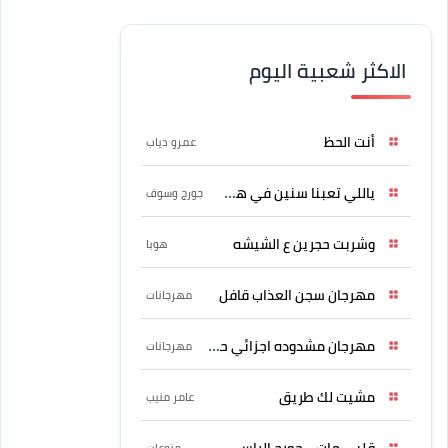
الاكثر شعبية اليوم
أنت الحظ
عمرو دياب
ياللي تعبنا سنين في هواه
جورج وسوف
وشربت حجرين ع الشيشه
هوبا
مهرجان سجن العذاب قافل
مهرجانات
مهرجان مشدوده اجزائي حربونى
مهرجانات
مشيت لك طريق
عامر منيب
قلبي مات - جورج الراسي
منوعات