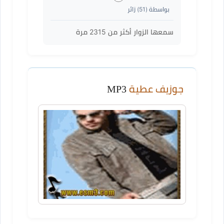
بواسطة (
51
) زائر
سمعها الزوار أكثر من
2315
مرة
جوزيف عطية
MP3