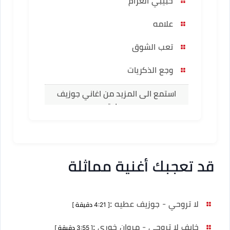
حبيبي الغرام
علامه
تعب الشوق
وجع الذكريات
استمع الى المزيد من اغاني جوزيف
عطية
قد تعجبك أغنية مماثلة
لا تروحي - جوزيف عطيه
:
[ 4:21 دقيقة ]
خايف لا تروحي - مروان خوري
:
[ 3:55 دقيقة ]