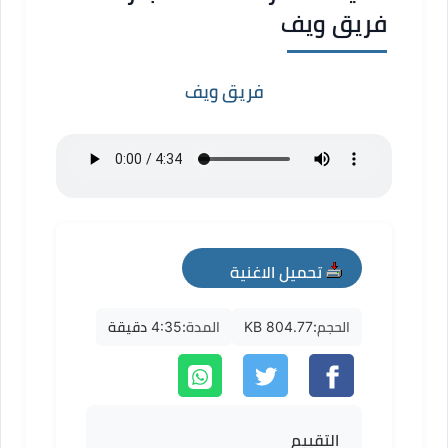
فريق ويف
فريق ويف
تحميل الاغنية
mp3
الحجم:
804.77 KB
المدة:
4:35 دقيقة
التقييم