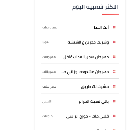
الاكثر شعبية اليوم
أنت الحظ
عمرو دياب
وشربت حجرين ع الشيشه
هوبا
مهرجان سجن العذاب قافل
مهرجانات
مهرجان مشدوده اجزائي حربونى
مهرجانات
مشيت لك طريق
عامر منيب
يالي نسيت الغرام
اللمبي
قلبي مات - جورج الراسي
منوعات