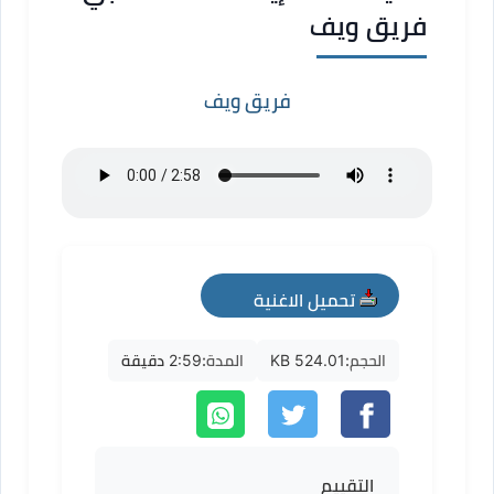
فريق ويف
فريق ويف
تحميل الاغنية
mp3
الحجم:
524.01 KB
المدة:
2:59 دقيقة
التقييم