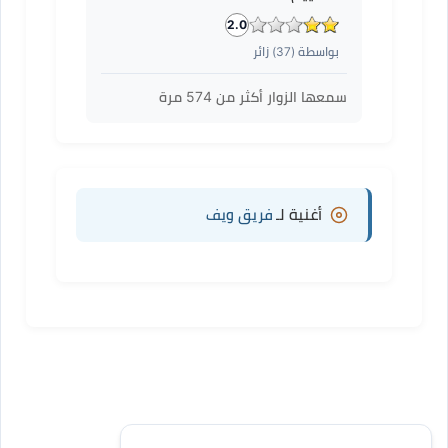
2.0
بواسطة (
37
) زائر
سمعها الزوار أكثر من
574
مرة
أغنية لـ
فريق ويف