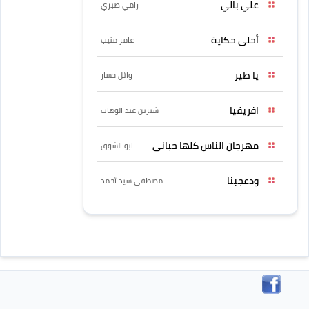
علي بالي
رامي صبري
أحلى حكاية
عامر منيب
يا طير
وائل جسار
افريقيا
شيرين عبد الوهاب
مهرجان الناس كلها حبانى
ابو الشوق
ودعجبنا
مصطفى سيد أحمد