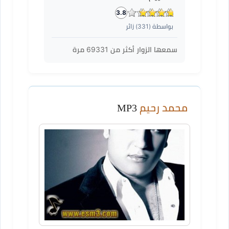
3.8
بواسطة (
331
) زائر
سمعها الزوار أكثر من
69331
مرة
محمد رحيم
MP3