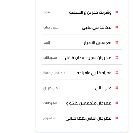
وشربت حجرين ع الشيشه
هوبا
مكانك في قلبي
عمرو دياب
مع سبق الاصرار
إليسا
مهرجان سجن العذاب قافل
مهرجانات
وحياه قلبي وافراحه
عبد الحليم حافظ
علي بالي
رامي صبري
مهرجان متجمعين كلكو و
مهرجانات
مهرجان الناس كلها حبانى
ابو الشوق