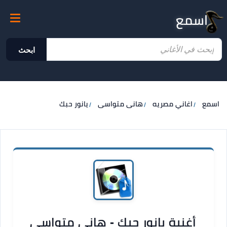
اسمع
ابحث
اسمع
اغاني مصريه
هانى متواسى
يانور حبك
أغنية يانور حبك - هانى متواسى