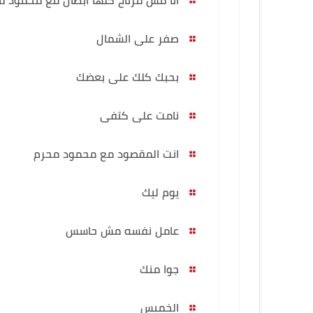
صفر على الشمال
بحبك كلك على بعضك
نامت على كتفى
انت المقصود مع محمود محرم
يوم ليك
عامل نفسه مش حاسس
جوا منك
الخميس