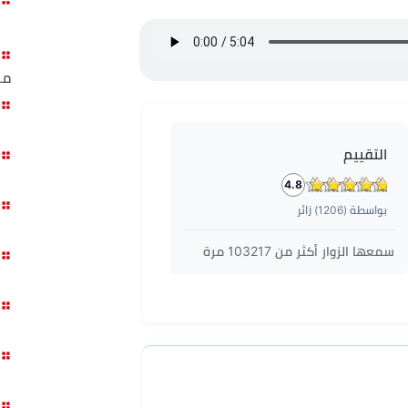
مح
التقييم
4.8
بواسطة (
1206
) زائر
سمعها الزوار أكثر من
103217
مرة