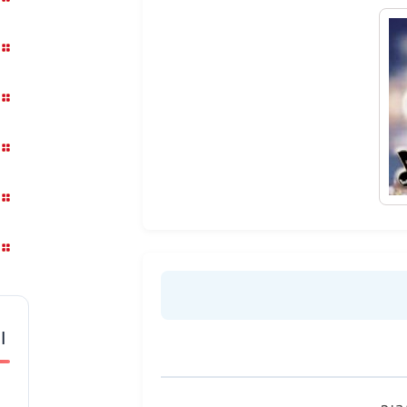
ا
حرم