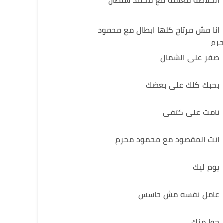
الخلاصة معلمة مع محمد سلطان
انا مش مرتاح كلها ابطال مع محمود
رم
صفر على الشمال
بحبك كلك على بعضك
نامت على كتفى
انت المقصود مع محمود محرم
يوم ليك
عامل نفسه مش حاسس
جوا منك