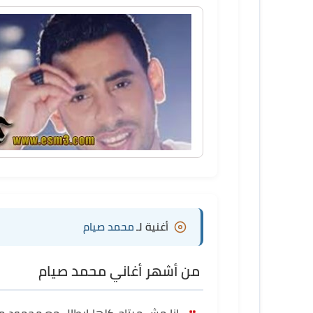
أغنية لـ
محمد صيام
من أشهر أغاني محمد صيام
انا مش مرتاح كلها ابطال مع محمود م