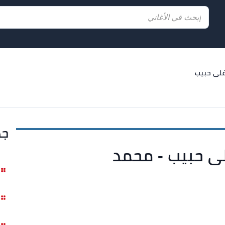
اغلى حبيب
جد
غلى حبيب - محمد