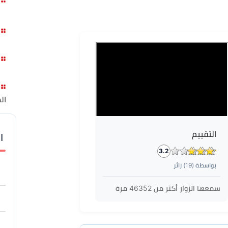
ال
التقييم
ا
3.2
بواسطة (
19
) زائر
سمعها الزوار أكثر من
46352
مرة