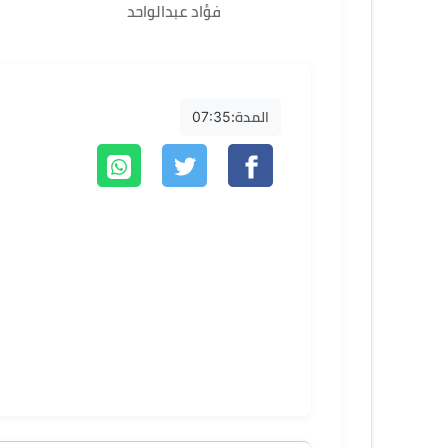
فؤاد عبدالواحد
المدة:
07:35