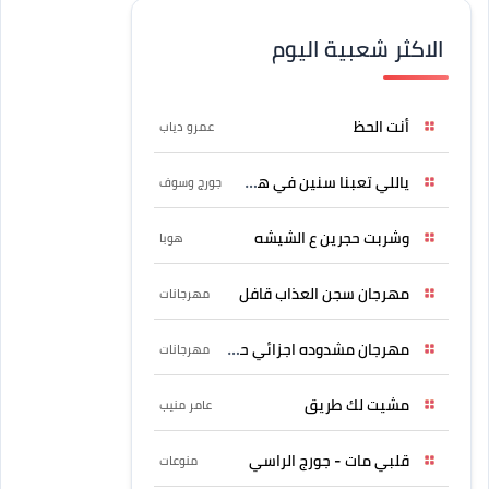
الاكثر شعبية اليوم
أنت الحظ
عمرو دياب
ياللي تعبنا سنين في هواه
جورج وسوف
وشربت حجرين ع الشيشه
هوبا
مهرجان سجن العذاب قافل
مهرجانات
مهرجان مشدوده اجزائي حربونى
مهرجانات
مشيت لك طريق
عامر منيب
قلبي مات - جورج الراسي
منوعات