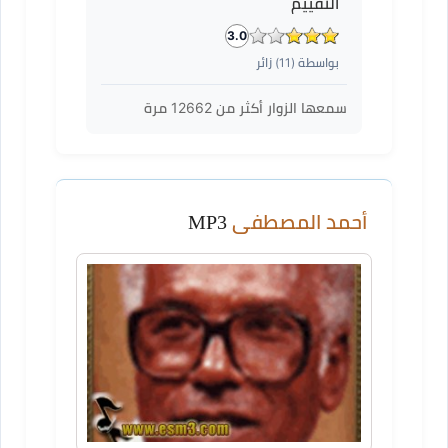
التقييم
3.0
بواسطة (
11
) زائر
سمعها الزوار أكثر من
12662
مرة
أحمد المصطفى
MP3