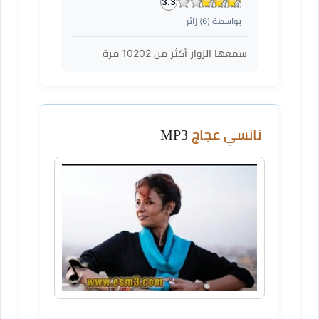
3.3
بواسطة (
6
) زائر
سمعها الزوار أكثر من
10202
مرة
نانسي عجاج
MP3