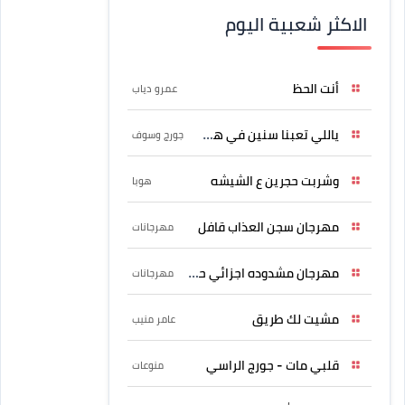
الاكثر شعبية اليوم
أنت الحظ
عمرو دياب
ياللي تعبنا سنين في هواه
جورج وسوف
وشربت حجرين ع الشيشه
هوبا
مهرجان سجن العذاب قافل
مهرجانات
مهرجان مشدوده اجزائي حربونى
مهرجانات
مشيت لك طريق
عامر منيب
قلبي مات - جورج الراسي
منوعات