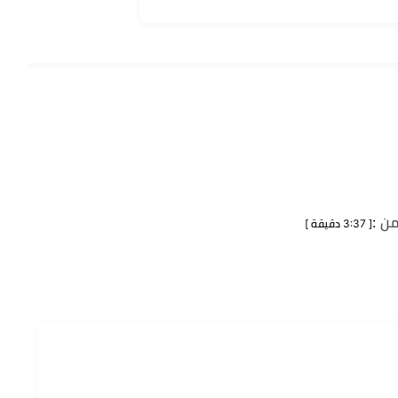
يمن
:
[ 3:37 دقيقة ]