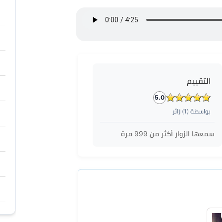
التقييم
5.0
بواسطة (
1
) زائر
سمعها الزوار أكثر من
999
مرة