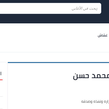
غشاش
ا
محمد حسن
راره ونفذه وصدقه