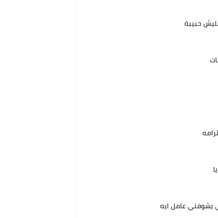
شليش حبيبة
ات
رامه
ا
 يشوفني عامل ايه