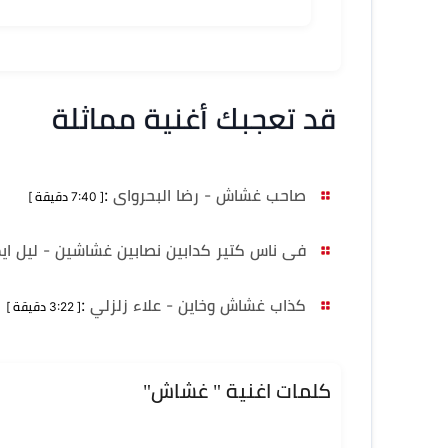
قد تعجبك أغنية مماثلة
صاحب غشاش - رضا البحرواى
:
[ 7:40 دقيقة ]
فى ناس كتير كدابين نصابين غشاشين - ليل ا
كذاب غشاش وخاين - علاء زلزلي
:
[ 3:22 دقيقة ]
كلمات اغنية " غشاش"