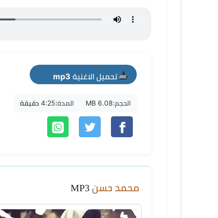
تحميل الاغنية mp3
الحجم:
6.08 MB
المدة:
4:25 دقيقة
محمد حسن
MP3