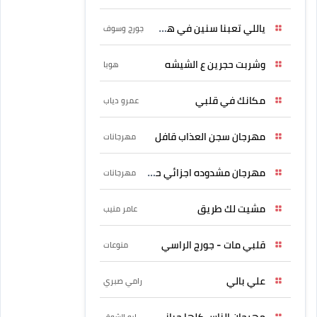
ياللي تعبنا سنين في هواه
جورج وسوف
وشربت حجرين ع الشيشه
هوبا
مكانك في قلبي
عمرو دياب
مهرجان سجن العذاب قافل
مهرجانات
مهرجان مشدوده اجزائي حربونى
مهرجانات
مشيت لك طريق
عامر منيب
قلبي مات - جورج الراسي
منوعات
علي بالي
رامي صبري
مهرجان الناس كلها حبانى
ابو الشوق