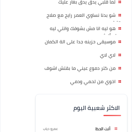
لما قلبي يدق يدق بغار عليك
شو بدنا نساوي العمر رايح مع صلاح
هليل
هو ليه انا مش بشوفك وانتي ليه
مبتسأليش
موسيقى حزينه جدا على الة الكمان
لاي لاي
من كتر دموع عيني ما بقتش اشوف
اخوي من لحمي ودمي
الاكثر شعبية اليوم
أنت الحظ
عمرو دياب