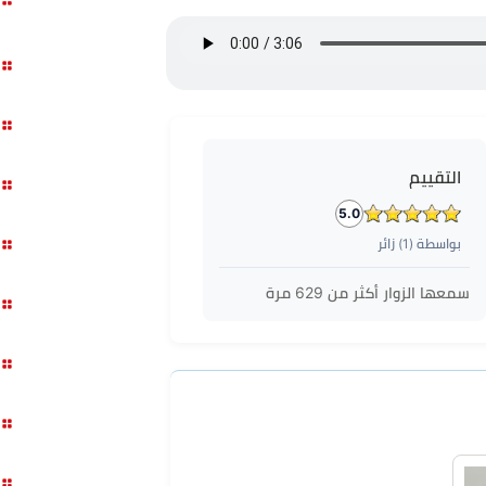
التقييم
5.0
بواسطة (
1
) زائر
سمعها الزوار أكثر من
629
مرة