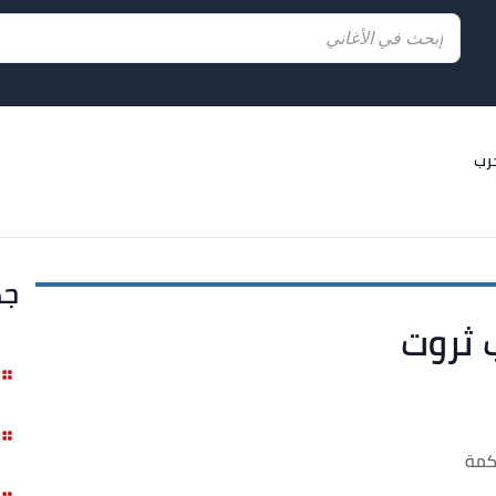
حرب
جد
ب ثروت
كمة