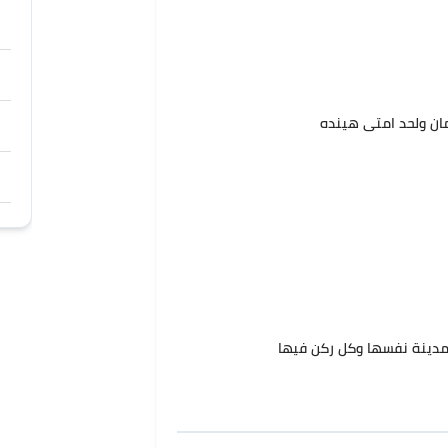
مان ولحد امتى هینده
مدينة نفسها وكل ركن فيها