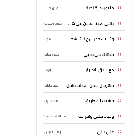
مليون مرة احبك
وائل جسار
ياللي تعبنا سنين في هواه
جورج وسوف
وشربت حجرين ع الشيشه
هوبا
مكانك في قلبي
عمرو دياب
مع سبق الاصرار
إليسا
مهرجان سجن العذاب قافل
مهرجانات
مشيت لك طريق
عامر منيب
وحياه قلبي وافراحه
عبد الحليم حافظ
علي بالي
رامي صبري