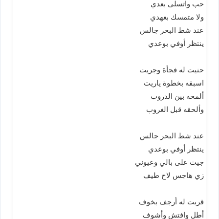
حب واتسلى بعدي
ولا متمسك بعهدي
عند شط البحر جالس
ينتظر أوفي بوعدي
حنيت له فجأة وجريت
اسبقه بخطوة ياريت
ألمحه بين الدروب
وألحقه قبل الغروب
عند شط البحر جالس
ينتظر أوفي بوعدي
جيت على بالي وعيوني
زي هاجس لاح طيف
قربت له أرجف بخوف
أطل وافتش وأشوف