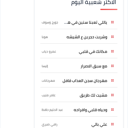
الاكثر شعبية اليوم
ياللي تعبنا سنين في هواه
جورج وسوف
وشربت حجرين ع الشيشه
هوبا
مكانك في قلبي
عمرو دياب
مع سبق الاصرار
إليسا
مهرجان سجن العذاب قافل
مهرجانات
مشيت لك طريق
عامر منيب
وحياه قلبي وافراحه
عبد الحليم حافظ
علي بالي
رامي صبري