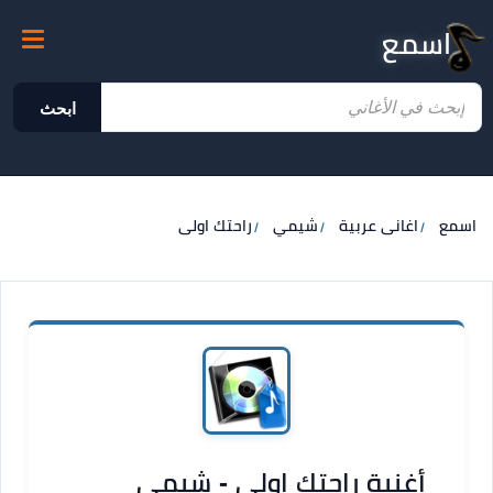
اسمع
ابحث
اسمع
اغانى عربية
شيمي
راحتك اولى
أغنية راحتك اولى - شيمي