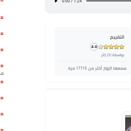
التقييم
4.0
بواسطة (
3
) زائر
سمعها الزوار أكثر من
17115
مرة
مب