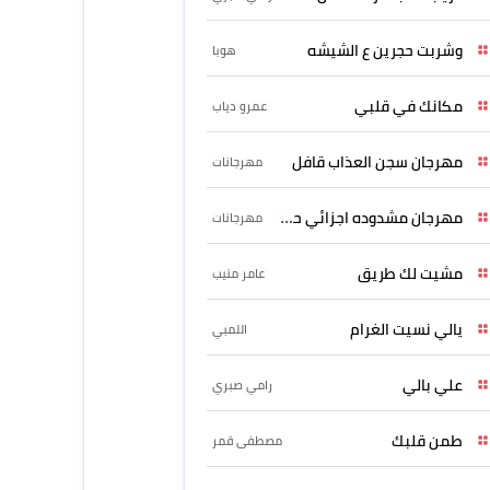
وشربت حجرين ع الشيشه
هوبا
مكانك في قلبي
عمرو دياب
مهرجان سجن العذاب قافل
مهرجانات
مهرجان مشدوده اجزائي حربونى
مهرجانات
مشيت لك طريق
عامر منيب
يالي نسيت الغرام
اللمبي
علي بالي
رامي صبري
طمن قلبك
مصطفى قمر