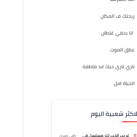
ريحتك ف المكان
انا بحقي غلطان
عناق الموت
ناري ناري حبك ابد ماطفه
الحياة امل
لاكثر شعبية اليوم
غريب الحب تتر مسلسل فرصة
رامي صبري