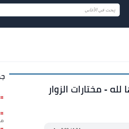
جد
لله - مختارات الزوار
مي