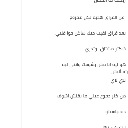
ريحتك ف المكان
عن الفراق هدية لكل مجروح
بعد فراق لقيت حبك ساكن جوا قلبي
شكثر مشتاق لوتدري
هو ليه انا مش بشوفك وانتي ليه
تسأليش
لاي لاي
من كتر دموع عيني ما بقتش اشوف
ديسباسيتو
انت كسرتها