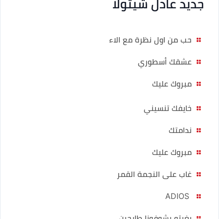
جديد عادل شيتولا
حب من اول نظرة مع الاء
عشقك أسطوري
مبروك عليك
خايفك تنسيني
ندامتك
مبروك عليك
غاب على النجمة القمر
ADIOS
بغيتو يشوفونا طايحين