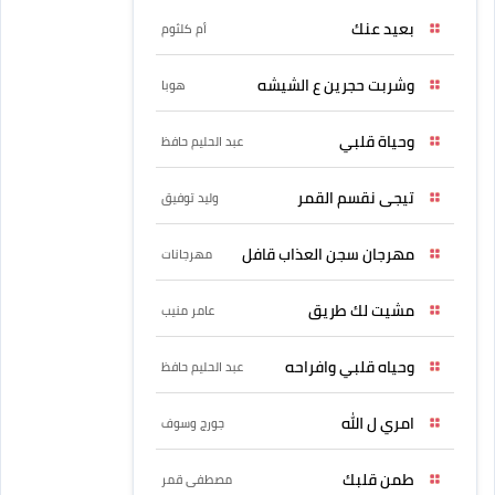
بعيد عنك
أم كلثوم
وشربت حجرين ع الشيشه
هوبا
وحياة قلبي
عبد الحليم حافظ
تيجى نقسم القمر
وليد توفيق
مهرجان سجن العذاب قافل
مهرجانات
مشيت لك طريق
عامر منيب
وحياه قلبي وافراحه
عبد الحليم حافظ
امري ل الله
جورج وسوف
طمن قلبك
مصطفى قمر