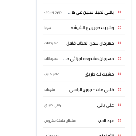
ياللي تعبنا سنين في هواه
جورج وسوف
وشربت حجرين ع الشيشه
هوبا
مهرجان سجن العذاب قافل
مهرجانات
مهرجان مشدوده اجزائي حربونى
مهرجانات
مشيت لك طريق
عامر منيب
قلبي مات - جورج الراسي
منوعات
علي بالي
رامي صبري
عيد الحب
سلطان خليفة حقروص
الله اعلم
تامر عاشور