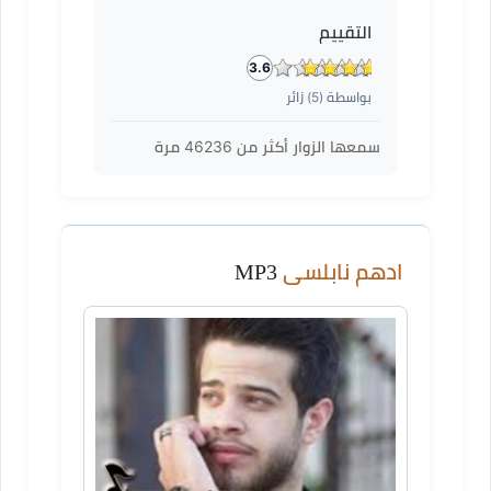
التقييم
3.6
بواسطة (
5
) زائر
سمعها الزوار أكثر من
46236
مرة
ادهم نابلسى
MP3