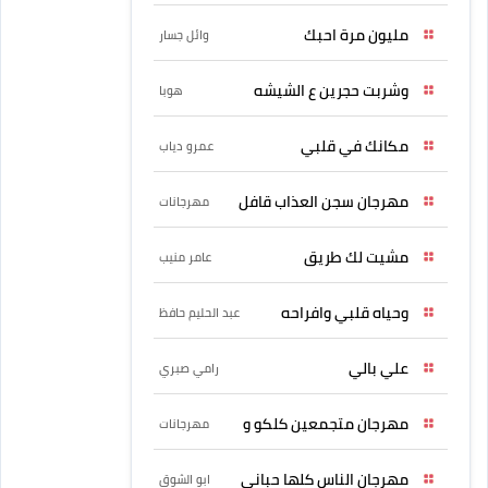
مليون مرة احبك
وائل جسار
وشربت حجرين ع الشيشه
هوبا
مكانك في قلبي
عمرو دياب
مهرجان سجن العذاب قافل
مهرجانات
مشيت لك طريق
عامر منيب
وحياه قلبي وافراحه
عبد الحليم حافظ
علي بالي
رامي صبري
مهرجان متجمعين كلكو و
مهرجانات
مهرجان الناس كلها حبانى
ابو الشوق