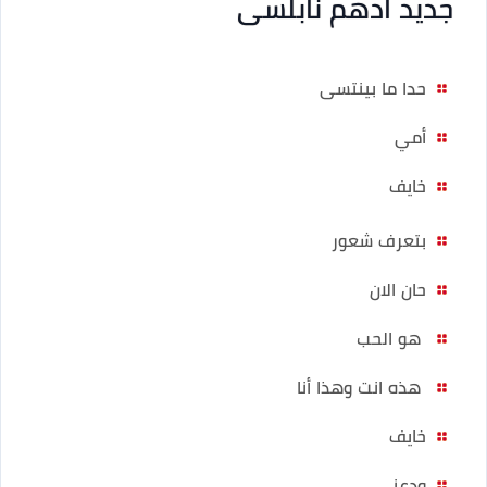
جديد ادهم نابلسى
حدا ما بينتسى
أمي
خايف
بتعرف شعور
حان الان
هو الحب
هذه انت وهذا أنا
خايف
ودعني