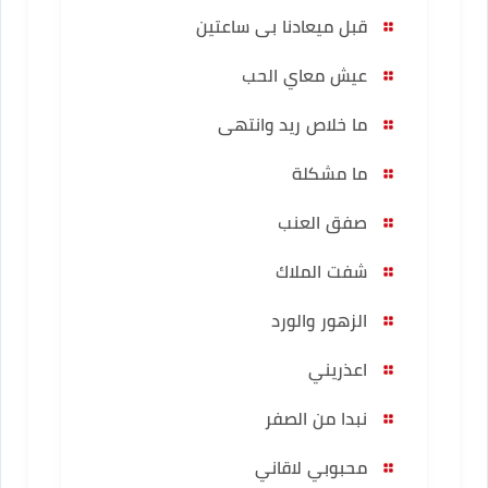
قبل ميعادنا بى ساعتين
عيش معاي الحب
ما خلاص ريد وانتهى
ما مشكلة
صفق العنب
شفت الملاك
الزهور والورد
اعذريني
نبدا من الصفر
محبوبي لاقاني