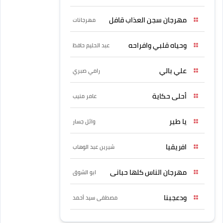
مهرجان سجن العذاب قافل
مهرجانات
وحياه قلبي وافراحه
عبد الحليم حافظ
علي بالي
رامي صبري
أحلى حكاية
عامر منيب
يا طير
وائل جسار
افريقيا
شيرين عبد الوهاب
مهرجان الناس كلها حبانى
ابو الشوق
ودعجبنا
مصطفى سيد أحمد