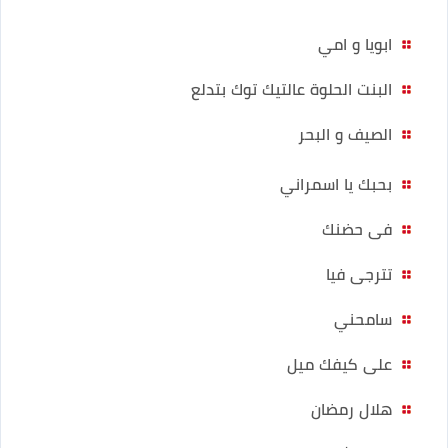
ابويا و امي
البنت الحلوة عالتيك توك بتدلع
الصيف و البحر
بحبك يا اسمراني
فى حضنك
تترجى فيا
سامحني
على كيفك ميل
هلال رمضان