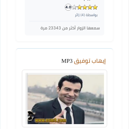
4.0
بواسطة (
4
) زائر
سمعها الزوار أكثر من
23343
مرة
إيهاب توفيق
MP3