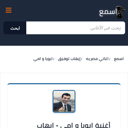
اسمع
ابحث
اسمع
اغاني مصريه
إيهاب توفيق
ابويا و امي
أغنية ابويا و امي - إيهاب