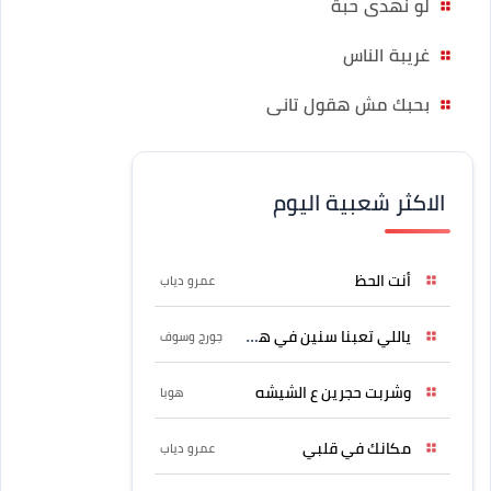
لو نهدى حبة
غريبة الناس
بحبك مش هقول تانى
الاكثر شعبية اليوم
أنت الحظ
عمرو دياب
ياللي تعبنا سنين في هواه
جورج وسوف
وشربت حجرين ع الشيشه
هوبا
مكانك في قلبي
عمرو دياب