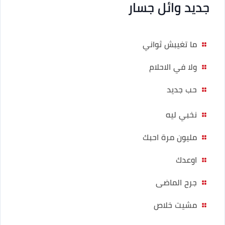
جديد وائل جسار
ما تغيبش ثواني
ولا في الاحلام
حب جديد
نخبي ليه
مليون مرة احبك
اوعدك
جرح الماضى
مشيت خلاص