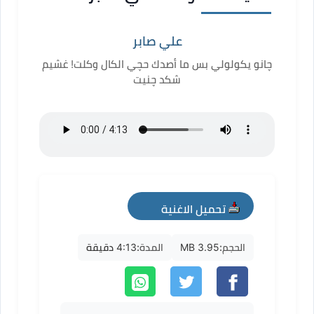
علي صابر
چانو يكولولي بس ما أصدك حچي الكال وكلت! غشيم
شكد چنيت
تحميل الاغنية
mp3
الحجم:
3.95 MB
المدة:
4:13 دقيقة