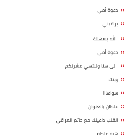
دعوة أمي
يراقبني
الله يسهلك
دعوة أمي
الى هنا وتنتهي عشرتكم
وينك
سواهااا
غلطان بالعنوان
القلب داعيلك مع حاتم العراقي
هيه غلطه