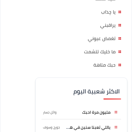
يا چذاب
يراقبني
تغمض عيوني
ما خليك تتشمت
حبك متاهة
الاكثر شعبية اليوم
مليون مرة احبك
وائل جسار
ياللي تعبنا سنين في هواه
جورج وسوف