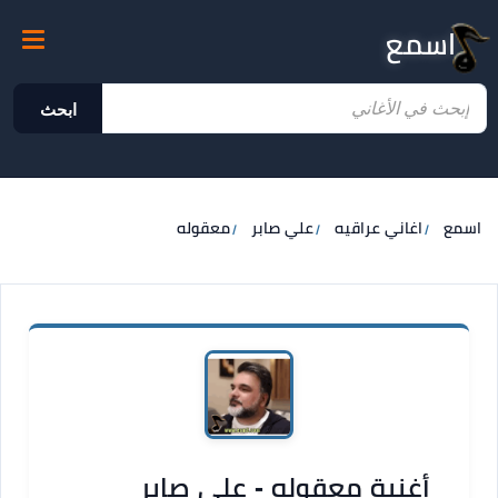
اسمع
ابحث
اسمع
اغاني عراقيه
علي صابر
معقوله
أغنية معقوله - علي صابر