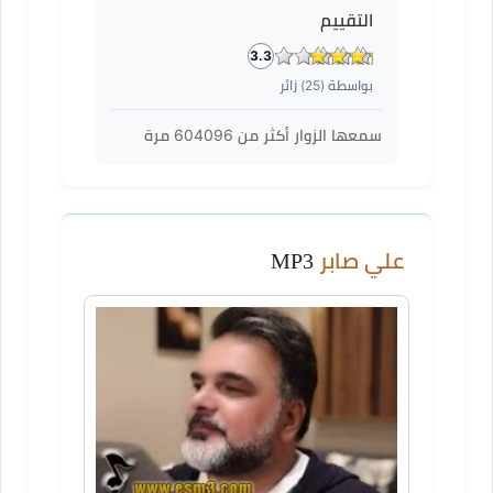
التقييم
3.3
بواسطة (
25
) زائر
سمعها الزوار أكثر من
604096
مرة
علي صابر
MP3