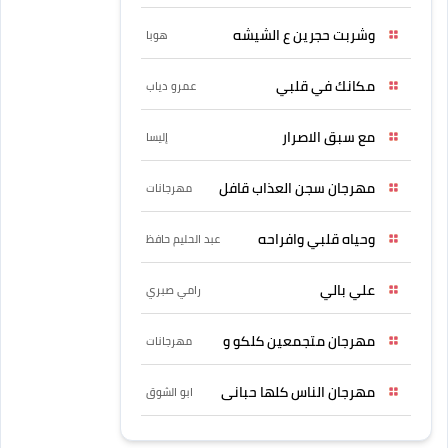
وشربت حجرين ع الشيشه
هوبا
مكانك في قلبي
عمرو دياب
مع سبق الاصرار
إليسا
مهرجان سجن العذاب قافل
مهرجانات
وحياه قلبي وافراحه
عبد الحليم حافظ
علي بالي
رامي صبري
مهرجان متجمعين كلكو و
مهرجانات
مهرجان الناس كلها حبانى
ابو الشوق