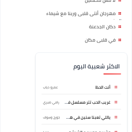
مهرجان أنتى قلبى وربنا مع شيماء
المغربي
دكان الجدعنة
في قلبى مكان
الاكثر شعبية اليوم
أنت الحظ
عمرو دياب
غريب الحب تتر مسلسل فرصة
رامي صبري
ياللي تعبنا سنين في هواه
جورج وسوف