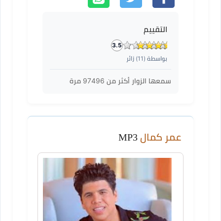
التقييم
3.5
بواسطة (
11
) زائر
سمعها الزوار أكثر من
97496
مرة
عمر كمال
MP3