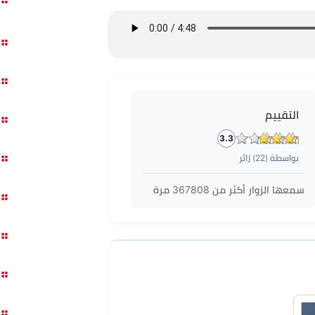
التقييم
3.3
بواسطة (
22
) زائر
سمعها الزوار أكثر من
367808
مرة