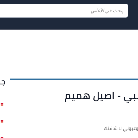
جد
بي - اصيل هميم
عيوني لا شافتك