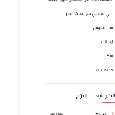
الي غمرني مع نصرت البدر
شر النفوس
اي انت
سكر
ما تمنيتك
لاكثر شعبية اليوم
أنت الحظ
عمرو دياب