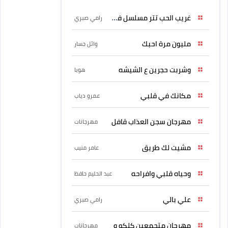
غريب الحب تتر مسلسل فرصة
رامي صبري
مليون مرة احبك
وائل جسار
وشربت حجرين ع الشيشه
هوبا
مكانك في قلبي
عمرو دياب
مهرجان سجن العذاب قافل
مهرجانات
مشيت لك طريق
عامر منيب
وحياه قلبي وافراحه
عبد الحليم حافظ
علي بالي
رامي صبري
مهرجان متجمعين كلكو و
مهرجانات