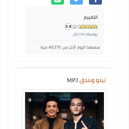
التقييم
3.4
بواسطة (
14
) زائر
سمعها الزوار أكثر من
48376
مرة
تيتو وبندق
MP3