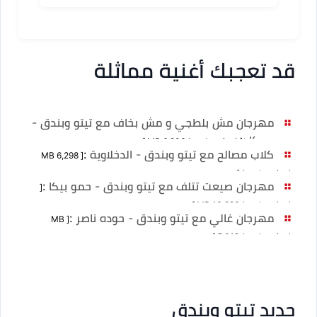
قد تعجبك أغنية مماثلة
مهرجان مش بلطجي و مش بخاف مع تيتو وبندق -
حمو بيكا
:
[ MB 6,906 (no duration) ]
كلاب مصالح مع تيتو وبندق - الدخلاوية
:
[ MB 6,298
(no duration) ]
مهرجان صيعت تتلف مع تيتو وبندق - حمو بيكا
:
[
MB 13,826 (no duration) ]
مهرجان غالي مع تيتو وبندق - حوده ناصر
:
[ MB
5,019 (no duration) ]
جديد تيتو وبندق