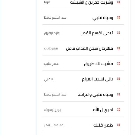
وشربت حجرين ع الشيشه
هوبا
وحياة قلبي
عبد الحليم حافظ
تيجى نقسم القمر
وليد توفيق
مهرجان سجن العذاب قافل
مهرجانات
مشيت لك طريق
عامر منيب
يالي نسيت الغرام
اللمبي
وحياه قلبي وافراحه
عبد الحليم حافظ
امري ل الله
جورج وسوف
طمن قلبك
مصطفى قمر