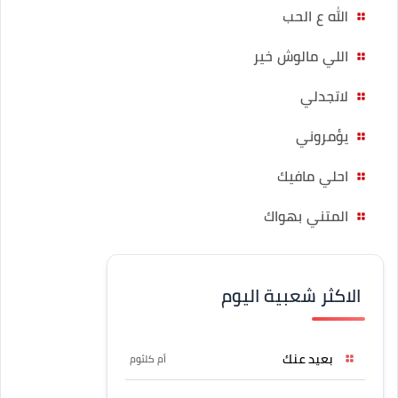
الله ع الحب
اللي مالوش خير
لاتجدلي
يؤمروني
احلي مافيك
المتني بهواك
الاكثر شعبية اليوم
بعيد عنك
أم كلثوم