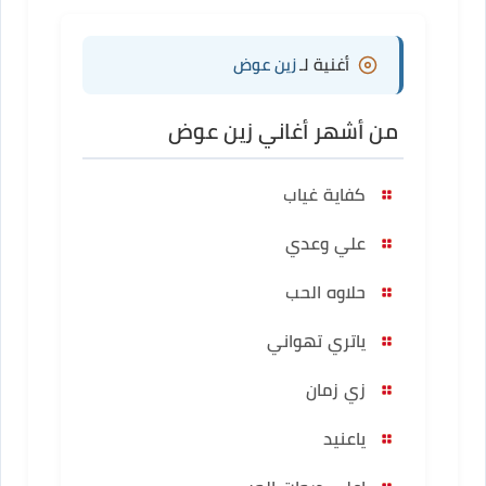
أغنية لـ
زين عوض
من أشهر أغاني زين عوض
كفاية غياب
علي وعدي
حلاوه الحب
ياتري تهواني
زي زمان
ياعنيد