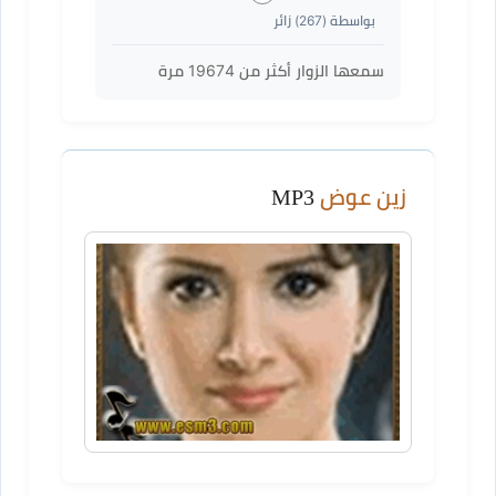
بواسطة (
267
) زائر
سمعها الزوار أكثر من
19674
مرة
زين عوض
MP3